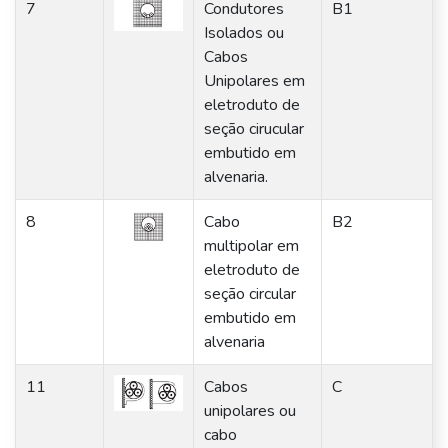
7
Condutores
B1
Isolados ou
Cabos
Unipolares em
eletroduto de
seção cirucular
embutido em
alvenaria.
8
Cabo
B2
multipolar em
eletroduto de
seção circular
embutido em
alvenaria
11
Cabos
C
unipolares ou
cabo