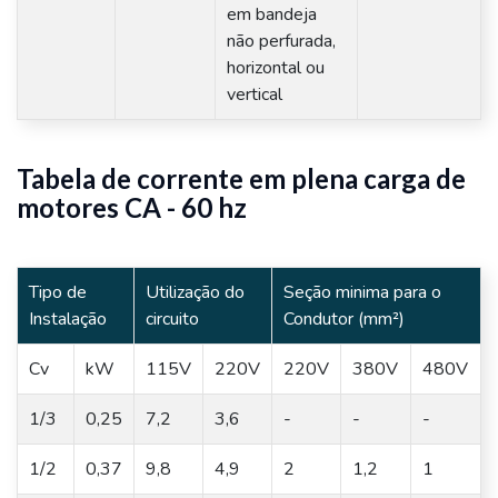
em bandeja
não perfurada,
horizontal ou
vertical
Tabela de corrente em plena carga de
motores CA - 60 hz
Tipo de
Utilização do
Seção minima para o
Instalação
circuito
Condutor (mm²)
Cv
kW
115V
220V
220V
380V
480V
1/3
0,25
7,2
3,6
-
-
-
1/2
0,37
9,8
4,9
2
1,2
1