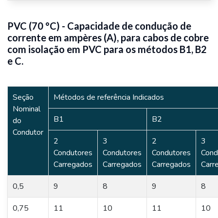
PVC (70 °C) - Capacidade de condução de
corrente em ampères (A), para cabos de cobre
com isolação em PVC para os métodos B1, B2
e C.
Seção
Métodos de referência Indicados
Nominal
B1
B2
do
Condutor
2
3
2
3
Condutores
Condutores
Condutores
Cond
Carregados
Carregados
Carregados
Carr
0,5
9
8
9
8
0,75
11
10
11
10