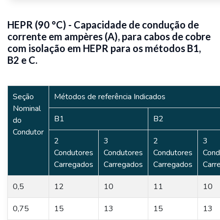
HEPR (90 °C) - Capacidade de condução de
corrente em ampères (A), para cabos de cobre
com isolação em HEPR para os métodos B1,
B2 e C.
Seção
Métodos de referência Indicados
Nominal
B1
B2
do
Condutor
2
3
2
3
Condutores
Condutores
Condutores
Cond
Carregados
Carregados
Carregados
Carr
0,5
12
10
11
10
0,75
15
13
15
13