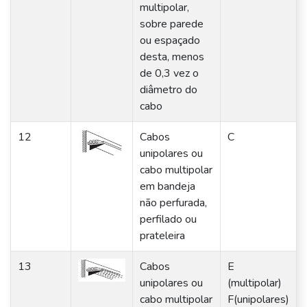
multipolar,
sobre parede
ou espaçado
desta, menos
de 0,3 vez o
diâmetro do
cabo
12
Cabos
C
unipolares ou
cabo multipolar
em bandeja
não perfurada,
perfilado ou
prateleira
13
Cabos
E
unipolares ou
(multipolar)
cabo multipolar
F(unipolares)