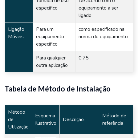
Tomada de uso
De acordo com o
específico
equipamento a ser
ligado
Ligação
Para um
como especificado na
Móveis
equipamento
norma do equipamento
específico
Para qualquer
0,75
outra aplicação
Tabela de Método de Instalação
Método
Esquema
Método de
de
Descrição
Ilustrativo
referência
Utilização