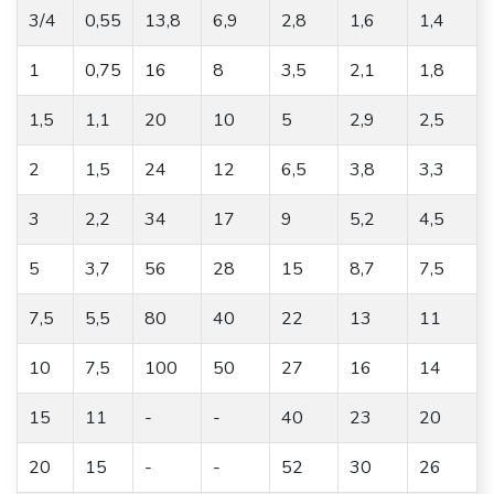
3/4
0,55
13,8
6,9
2,8
1,6
1,4
1
0,75
16
8
3,5
2,1
1,8
1,5
1,1
20
10
5
2,9
2,5
2
1,5
24
12
6,5
3,8
3,3
3
2,2
34
17
9
5,2
4,5
5
3,7
56
28
15
8,7
7,5
7,5
5,5
80
40
22
13
11
10
7,5
100
50
27
16
14
15
11
-
-
40
23
20
20
15
-
-
52
30
26