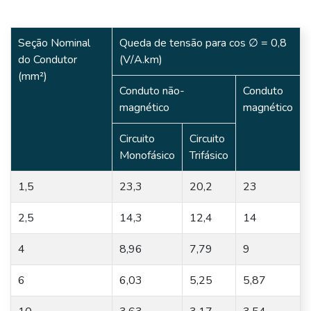
Seção Nominal
Queda de tensão para cos ∅ = 0,8
do Condutor
(V/A.km)
(mm²)
Conduto não-
Conduto
magnético
magnético
Circuito
Circuito
Monofásico
Trifásico
1,5
23,3
20,2
23
2,5
14,3
12,4
14
4
8,96
7,79
9
6
6,03
5,25
5,87