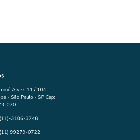
os
Tomé Alvez, 11 / 104
apé - São Paulo - SP Cep:
73-070
(11)-3186-3748
(11) 99279-0722