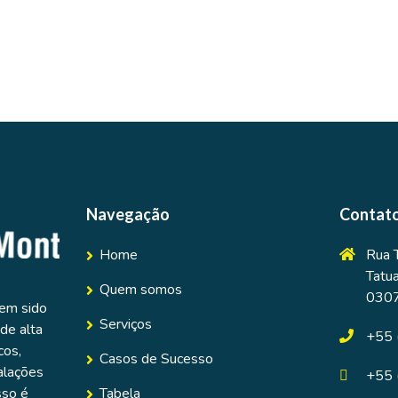
Navegação
Contat
Home
Rua 
Tatu
Quem somos
030
tem sido
Serviços
de alta
+55 
cos,
Casos de Sucesso
alações
+55 
Tabela
sso é