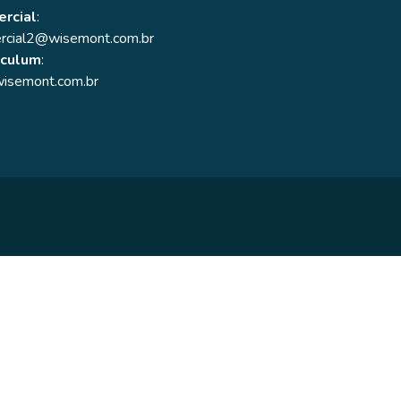
rcial
:
rcial2@wisemont.com.br
iculum
:
isemont.com.br