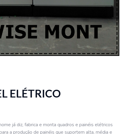
L ELÉTRICO
nome já diz, fabrica e monta quadros e painéis elétricos
ara a produção de painéis que suportem alta, média e