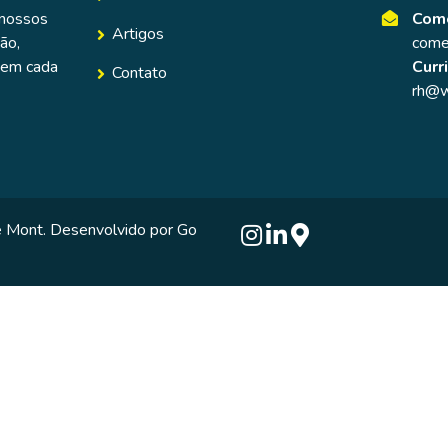
Come
 nossos
Artigos
come
ão,
Curr
a em cada
Contato
rh@w
e Mont. Desenvolvido por
Go