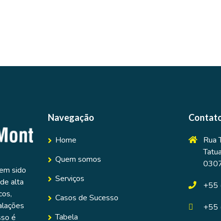
Navegação
Contat
Home
Rua 
Tatu
Quem somos
030
tem sido
Serviços
de alta
+55 
cos,
Casos de Sucesso
alações
+55 
Tabela
sso é