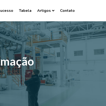
Sucesso
Tabela
Artigos
Contato
omação
o