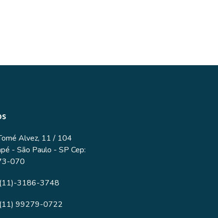
os
Tomé Alvez, 11 / 104
apé - São Paulo - SP Cep:
73-070
(11)-3186-3748
(11) 99279-0722