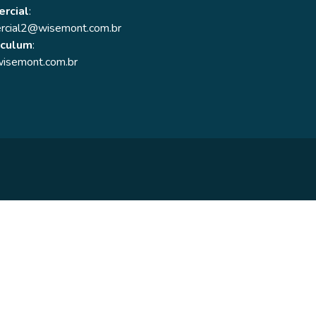
rcial
:
rcial2@wisemont.com.br
iculum
:
isemont.com.br