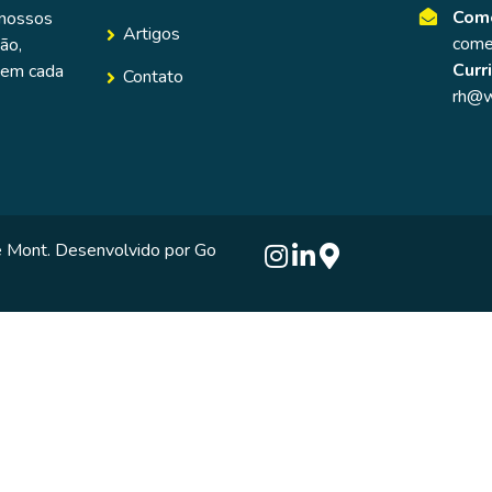
Come
 nossos
Artigos
come
ão,
Curr
a em cada
Contato
rh@w
e Mont. Desenvolvido por
Go