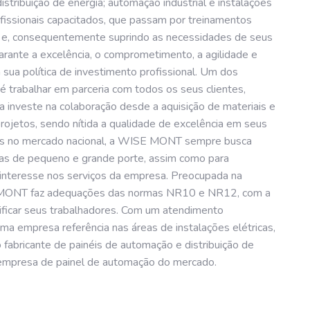
stribuição de energia; automação industrial e instalações
rofissionais capacitados, que passam por treinamentos
 e, consequentemente suprindo as necessidades de seus
rante a excelência, o comprometimento, a agilidade e
 sua política de investimento profissional. Um dos
 trabalhar em parceria com todos os seus clientes,
a investe na colaboração desde a aquisição de materiais e
ojetos, sendo nítida a qualidade de excelência em seus
nos no mercado nacional, a WISE MONT sempre busca
ias de pequeno e grande porte, assim como para
 interesse nos serviços da empresa. Preocupada na
E MONT faz adequações das normas NR10 e NR12, com a
rtificar seus trabalhadores. Com um atendimento
a empresa referência nas áreas de instalações elétricas,
 fabricante de painéis de automação e distribuição de
r empresa de painel de automação do mercado.